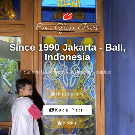
Era Glass Bali
Since 1990 Jakarta - Bali,
Indonesia
Stained Glass Specialist Indoor – outdoor
Instagram
Kaca Patri
home